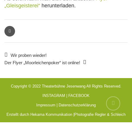
„Gleisgeisterei“
herunterladen.
Wir proben wieder!
Der Flyer „Moorleichenpoker“ ist online!
Copyright © 2022 Theaterbühne Jesenwang All Rights Reserved.
INSTAGRAM
|
FACEBOOK
Impressum
|
Datenschutzerklärung
Erstellt durch Hekama Kommunikation
|
Photografie Regler & Schleich